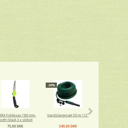
-30%
-33%
RA Foldesav 180 mm,
Vandslangesæt 50 m 1/2"
Automatisk slang
ustfri blad-3 x slebet
m/ 40 m 1/2" va
75,00 DKK
349,00 DKK
1.199,00 D