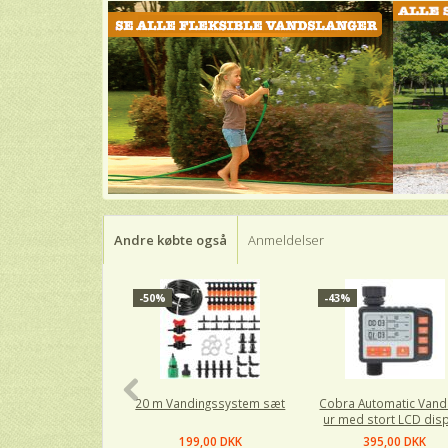
Andre købte også
Anmeldelser
-50%
-43%
20 m Vandingssystem sæt
Cobra Automatic Vand
ur med stort LCD dis
199,00 DKK
395,00 DKK