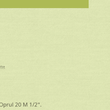
else
prul 20 M 1/2".