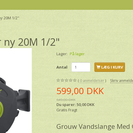
y 20M 1/2"
 ny 20M 1/2"
Lager:
På lager
Antal
LÆG I KURV
0
anmeldelser
Skriv anmeld
599,00 DKK
649,00 DKK
Du sparer:
50,00 DKK
Gratis Fragt
Grouw Vandslange Med O