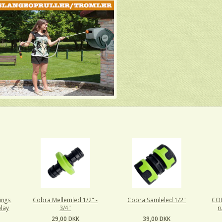
ings
Cobra Mellemled 1/2" -
Cobra Samleled 1/2"
COB
play
3/4"
r
29,00 DKK
39,00 DKK