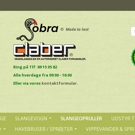
®
Made to last
Ring på Tlf: 69 15 05 82
Alle hverdage fra 09:00 - 16:00
E
ller via vores
kontaktformular.
NGE
SLANGEVOGN
SLANGEOPRULLER
UDSTYR T
r
HAVEBRUSER / SPRØJTER
VIPPEVANDER & SPR