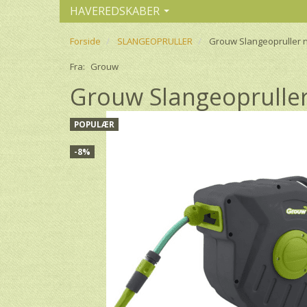
HAVEREDSKABER
Forside
SLANGEOPRULLER
Grouw Slangeopruller n
Fra:
Grouw
Grouw Slangeopruller
POPULÆR
-8%