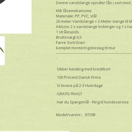
Denne vandslange opruller fås i sort med
Klik låsemekanisme
Materiale: PP, PVC, stål
20 meter Vandslange + 2 Meter slange til ti
Inklusiv 2 x vandslange koblinger og 1 x h
1 strålespids
Bruttovægt
6
,5
Farve
Sort/Grøn
komplet monteringsbeslag til mur
----------------------------------------------------------------
-
Sikker betaling med kreditkort
100 Procent Dansk Firma
Vi levere på 2-3 Hverdage
GRATIS FRAGT
Har du Spørgsmål - Ring til kundeservice
Model/varenr.:
97298