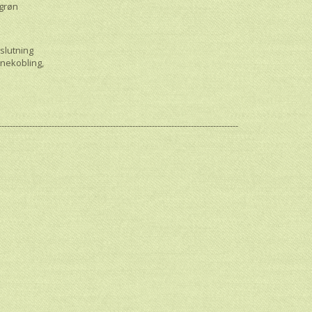
 grøn
lslutning
anekobling,
--------------------------------------------------------------------------------------