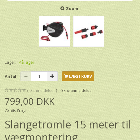
Zoom
Lager:
På lager
Antal
LÆG I KURV
0
anmeldelser
Skriv anmeldelse
799,00 DKK
Gratis Fragt
Slangetromle 15 meter til
vægmontering.