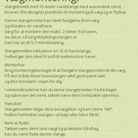
slangetromle med 15 meter vandslange med automatisk oprul,
leveret i flot designet plastboks til montering på væg og er flytbar.
Denne slangetromle kan nemt fastgøres til en væg
og tilsluttes en vandhane.
Sørg for at montere den maks. 2 meter fra hanen,
da det er så lang tilslutningsslangen er.
Den har en Ø12,7 mm tilslutning.
Slangetromlen inkluderer en 15 m haveslange,
hvilket gør den ideel til små til mellemstore haver.
Monterbar:
Brug monteringsbeslaget til at fastgøre slangetromlen til din væg.
På den måde bliver haveslangen altid gemt pænt væk
og ikke konstant i vejen for dig.
I vintermånederne kan du løsne slangetromlen fra beslaget
og opbevare det nemt, takket være dens kompakte størrelse.
Fleksibel:
Slangetromlen følger dine bevægelser og kan rotere 180°,
hvilket forhindrer slangen i at bøje eller blive filtret.
Nem at flytte:
Takket være dens lave vægt og praktiske håndtag
kan du nemt flytte denne slange,