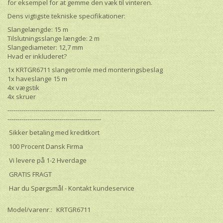
for eksempel for at gemme den væk til vinteren.
Dens vigtigste tekniske specifikationer:
Slangelængde: 15 m
Tilslutningsslange længde: 2 m
Slangediameter: 12,7 mm
Hvad er inkluderet?
1x KRTGR6711 slangetromle med monteringsbeslag
1x haveslange 15 m
4x vægstik
4x skruer
--------------------------------------------------------------------------------------------------------
-----------------------------------------------
Sikker betaling med kreditkort
100 Procent Dansk Firma
Vi levere på 1-2 Hverdage
GRATIS FRAGT
Har du Spørgsmål - Kontakt kundeservice
Model/varenr.:
KRTGR6711