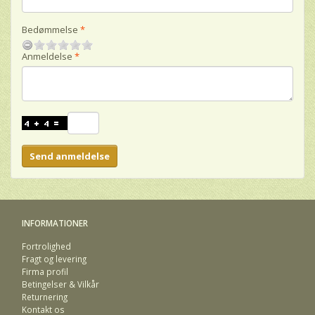
Bedømmelse
Anmeldelse
Send anmeldelse
INFORMATIONER
Fortrolighed
Fragt og levering
Firma profil
Betingelser & Vilkår
Returnering
Kontakt os