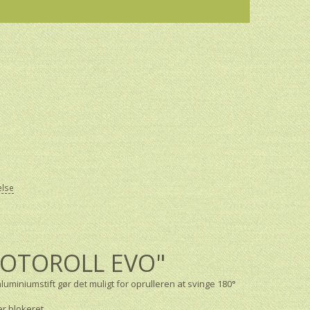
else
"ROTOROLL EVO"
miniumstift gør det muligt for oprulleren at svinge 180°
er blokeret.