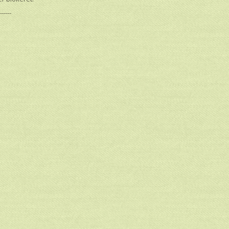
------