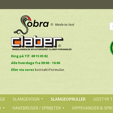
®
Made to last
Ring på Tlf: 69 15 05 82
Alle hverdage fra 09:00 - 16:00
E
ller via vores
kontaktformular.
NGE
SLANGEVOGN
SLANGEOPRULLER
UDSTYR T
r
HAVEBRUSER / SPRØJTER
VIPPEVANDER & SPR