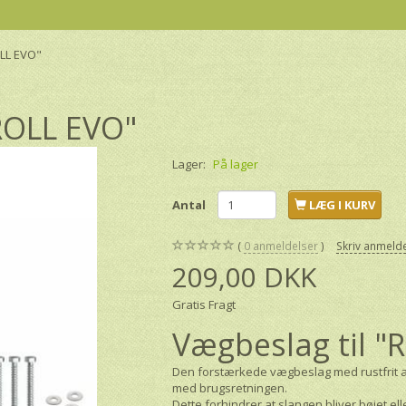
LL EVO"
ROLL EVO"
Lager:
På lager
Antal
LÆG I KURV
0
anmeldelser
Skriv anmeld
209,00 DKK
Gratis Fragt
Vægbeslag til 
Den forstærkede vægbeslag med rustfrit alu
med brugsretningen.
Dette forhindrer at slangen bliver bøjet ell