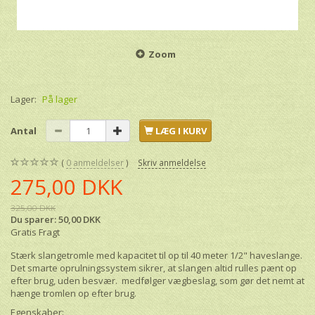
Zoom
Lager:
På lager
Antal
LÆG I KURV
0
anmeldelser
Skriv anmeldelse
275,00 DKK
325,00 DKK
Du sparer:
50,00 DKK
Gratis Fragt
Stærk slangetromle med kapacitet til op til 40 meter 1/2" haveslange.
Det smarte oprulningssystem sikrer, at slangen altid rulles pænt op
efter brug, uden besvær. medfølger vægbeslag, som gør det nemt at
hænge tromlen op efter brug.
Egenskaber: