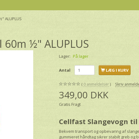
m ½" ALUPLUS
til 60m ½" ALUPLUS
Lager:
På lager
Antal
LÆG I KURV
0
anmeldelser
Skriv anmeld
349,00 DKK
Gratis Fragt
Cellfast Slangevogn t
Bekvem transport og opbevaring af slang
gummieret håndtag sikrer stabilt greb og 