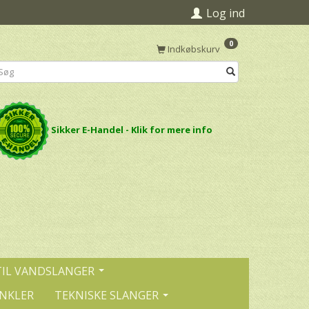
Log ind
0
Indkøbskurv
Sikker E-Handel - Klik for mere info
TIL VANDSLANGER
INKLER
TEKNISKE SLANGER