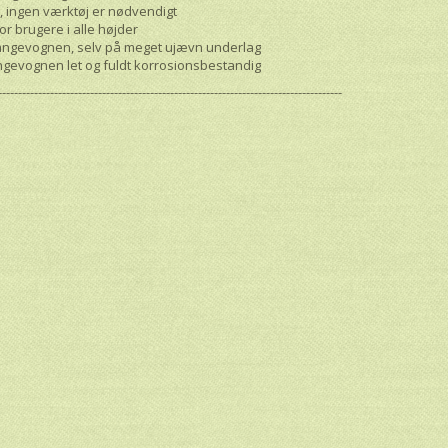
, ingen værktøj er nødvendigt
r brugere i alle højder
slangevognen, selv på meget ujævn underlag
ngevognen let og fuldt korrosionsbestandig
--------------------------------------------------------------------------------------