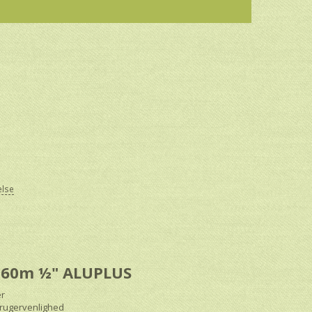
else
il 60m ½" ALUPLUS
er
brugervenlighed