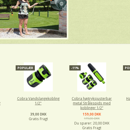
POPULÆR
-11%
PO
Cobra Vandslangekobling
Cobra højtryksjusterbar
Ha
™
1/2"
metal Strålespids med
koblinger 1/2"
39,00 DKK
159,00 DKK
Gratis Fragt
179,00 DKK
Du sparer:
20,00 DKK
Gratis Fragt