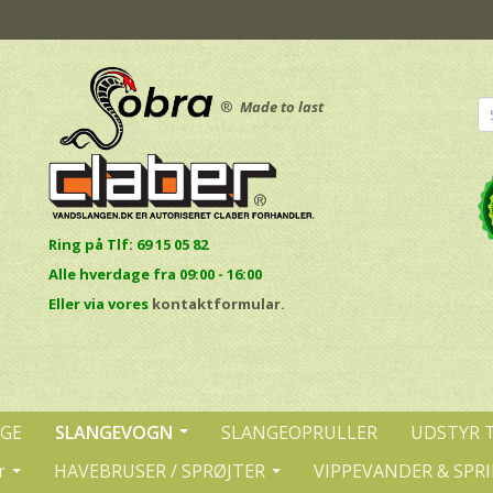
®
Made to last
Ring på Tlf: 69 15 05 82
Alle hverdage fra 09:00 - 16:00
E
ller via vores
kontaktformular.
NGE
SLANGEVOGN
SLANGEOPRULLER
UDSTYR 
r
HAVEBRUSER / SPRØJTER
VIPPEVANDER & SPR