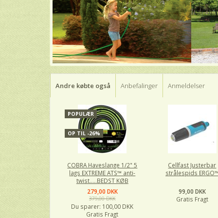
Andre købte også
Anbefalinger
Anmeldelser
POPULÆR
OP TIL -26%
COBRA Haveslange 1/2" 5
Cellfast Justerbar
lags EXTREME ATS™ anti-
strålespids ERGO
twist.....BEDST KØB
279,00 DKK
99,00 DKK
379,00 DKK
Gratis Fragt
Du sparer:
100,00 DKK
Gratis Fragt