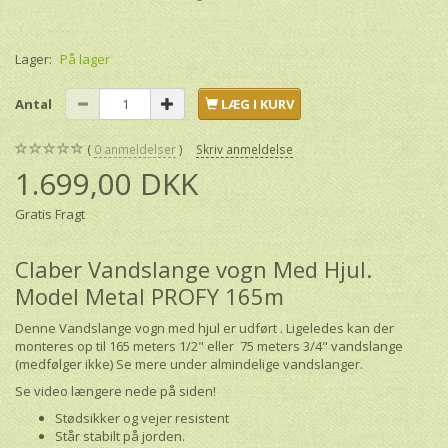
Lager:
På lager
Antal
LÆG I KURV
0
anmeldelser
Skriv anmeldelse
1.699,00 DKK
Gratis Fragt
Claber Vandslange vogn Med Hjul.
Model Metal PROFY 165m
Denne Vandslange vogn med hjul er udført . Ligeledes kan der
monteres op til 165 meters 1/2" eller 75 meters 3/4" vandslange
(medfølger ikke) Se mere under
almindelige vandslanger.
Se video længere nede på siden!
Stødsikker og vejer resistent
Står stabilt på jorden.