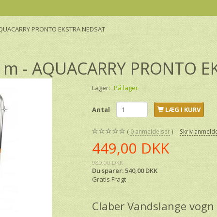
 AQUACARRY PRONTO EKSTRA NEDSAT
20 m - AQUACARRY PRONTO E
Lager:
På lager
Antal
LÆG I KURV
0
anmeldelser
Skriv anmeld
449,00 DKK
989,00 DKK
Du sparer:
540,00 DKK
Gratis Fragt
Claber Vandslange vog