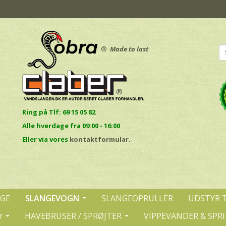
®
Made to last
Ring på Tlf: 69 15 05 82
Alle hverdage fra 09:00 - 16:00
E
ller via vores
kontaktformular.
NGE
SLANGEVOGN
SLANGEOPRULLER
UDSTYR 
r
HAVEBRUSER / SPRØJTER
VIPPEVANDER & SPR