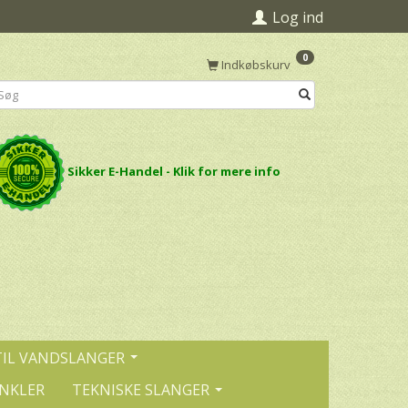
Log ind
0
Indkøbskurv
Sikker E-Handel - Klik for mere info
TIL VANDSLANGER
INKLER
TEKNISKE SLANGER