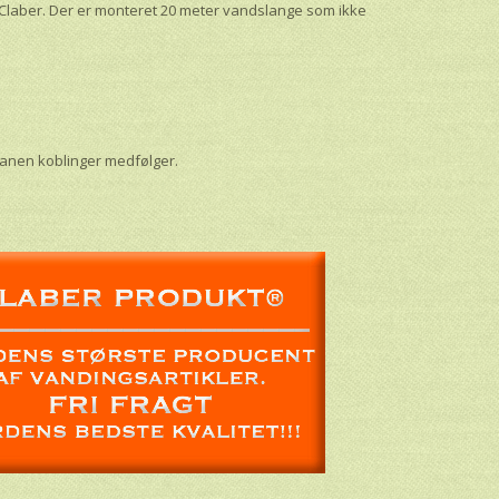
a Claber. Der er monteret 20 meter vandslange som ikke
 hanen koblinger medfølger.