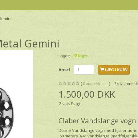
Gemini
Metal Gemini
Lager:
På lager
Antal
LÆG I KURV
0
anmeldelser
Skriv anmeld
1.500,00 DKK
Gratis Fragt
Claber Vandslange vogn
Denne Vandslange vogn med hjul er udført .
60 meters 3/4" vandslange (medfølger ik