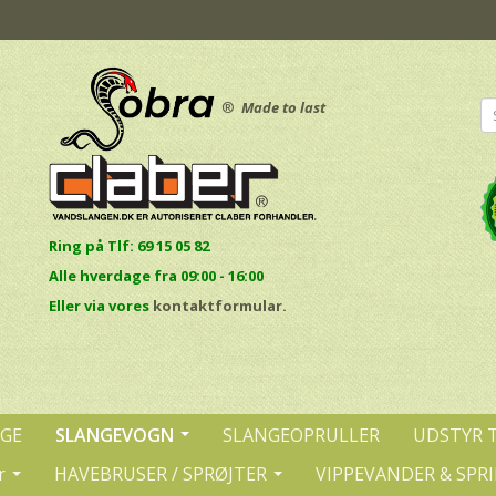
®
Made to last
Ring på Tlf: 69 15 05 82
Alle hverdage fra 09:00 - 16:00
E
ller via vores
kontaktformular.
NGE
SLANGEVOGN
SLANGEOPRULLER
UDSTYR 
r
HAVEBRUSER / SPRØJTER
VIPPEVANDER & SPR