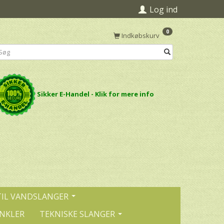
Log ind
0
Indkøbskurv
Sikker E-Handel - Klik for mere info
TIL VANDSLANGER
INKLER
TEKNISKE SLANGER