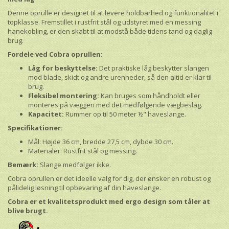
Denne oprulle er designet til at levere holdbarhed og funktionalitet i
topklasse. Fremstillet i rustfrit stål og udstyret med en messing
hanekobling, er den skabt til at modstå både tidens tand og daglig
brug.
Fordele ved Cobra oprullen:
Låg for beskyttelse:
Det praktiske låg beskytter slangen
mod blade, skidt og andre urenheder, så den altid er klar til
brug.
Fleksibel montering:
Kan bruges som håndholdt eller
monteres på væggen med det medfølgende vægbeslag.
Kapacitet:
Rummer op til 50 meter ½" haveslange.
Specifikationer:
Mål: Højde 36 cm, bredde 27,5 cm, dybde 30 cm.
Materialer: Rustfrit stål og messing.
Bemærk:
Slange medfølger ikke.
Cobra oprullen er det ideelle valg for dig, der ønsker en robust og
pålidelig løsning til opbevaring af din haveslange.
Cobra er et kvalitetsprodukt med ergo design som tåler at
blive brugt.