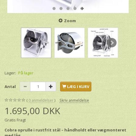
Zoom
Lager:
På lager
Antal
LÆG I KURV
0
anmeldelser
Skriv anmeldelse
1.695,00 DKK
Gratis Fragt
Cobra oprulle i rustfrit stål – håndholdt eller vægmonteret
med låg