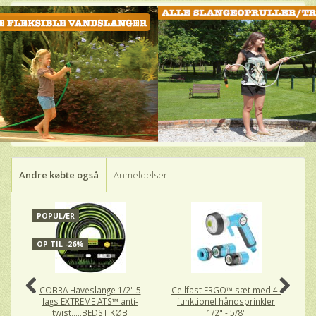
Andre købte også
Anmeldelser
POPULÆR
P
OP TIL -26%
O
COBRA Haveslange 1/2" 5
Cellfast ERGO™ sæt med 4-
C
lags EXTREME ATS™ anti-
funktionel håndsprinkler
la
twist.....BEDST KØB
1/2" - 5/8"