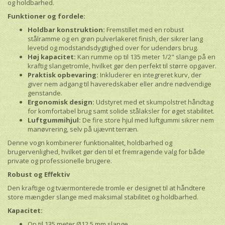
og holdbarhed.
Funktioner og fordele:
Holdbar konstruktion:
Fremstillet med en robust
stålramme og en grøn pulverlakeret finish, der sikrer lang
levetid og modstandsdygtighed over for udendørs brug.
Høj kapacitet:
Kan rumme op til 135 meter 1/2" slange på en
kraftig slangetromle, hvilket gør den perfekt til større opgaver.
Praktisk opbevaring:
Inkluderer en integreret kurv, der
giver nem adgang til haveredskaber eller andre nødvendige
genstande.
Ergonomisk design:
Udstyret med et skumpolstret håndtag
for komfortabel brug samt solide stålaksler for øget stabilitet.
Luftgummihjul:
De fire store hjul med luftgummi sikrer nem
manøvrering, selv på ujævnt terræn.
Denne vogn kombinerer funktionalitet, holdbarhed og
brugervenlighed, hvilket gør den til et fremragende valg for både
private og professionelle brugere.
Robust og Effektiv
Den kraftige og tværmonterede tromle er designet til at håndtere
store mængder slange med maksimal stabilitet og holdbarhed.
Kapacitet:
Op til 135 meter Ø12,5 mm slange