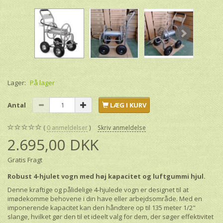
Lager:
På lager
Antal
LÆG I KURV
0
anmeldelser
Skriv anmeldelse
2.695,00 DKK
Gratis Fragt
Robust 4-hjulet vogn med høj kapacitet og luftgummi hjul.
Denne kraftige og pålidelige 4-hjulede vogn er designet til at
imødekomme behovene i din have eller arbejdsområde. Med en
imponerende kapacitet kan den håndtere op til 135 meter 1/2"
slange, hvilket gør den til et ideelt valg for dem, der søger effektivitet