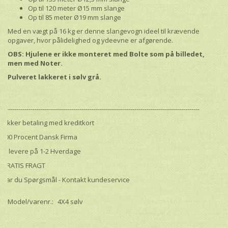
Op til 120 meter Ø15 mm slange
Op til 85 meter Ø19 mm slange
Med en vægt på 16 kg er denne slangevogn ideel til krævende
opgaver, hvor pålidelighed og ydeevne er afgørende.
OBS: Hjulene er ikke monteret med Bolte som på billedet,
men med Noter.
Pulveret lakkeret i sølv grå.
--------------------------------------------------------------------------------------------------
Sikker betaling med kreditkort
100 Procent Dansk Firma
Vi levere på 1-2 Hverdage
GRATIS FRAGT
Har du Spørgsmål - Kontakt kundeservice
Model/varenr.:
4X4 sølv