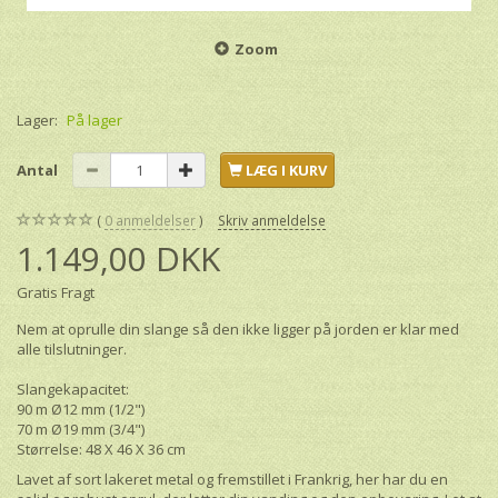
Zoom
Lager:
På lager
Antal
LÆG I KURV
0
anmeldelser
Skriv anmeldelse
1.149,00 DKK
Gratis Fragt
Nem at oprulle din slange så den ikke ligger på jorden er klar med
alle tilslutninger.
Slangekapacitet:
90 m Ø12 mm (1/2")
70 m Ø19 mm (3/4")
Størrelse: 48 X 46 X 36 cm
Lavet af sort lakeret metal og fremstillet i Frankrig, her har du en