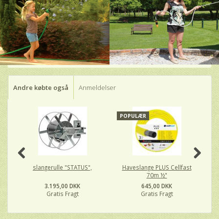
Andre købte også
Anmeldelser
POPULÆR
P
slangerulle "STATUS",
Haveslange PLUS Cellfast
C
70m ½"
3.195,00 DKK
645,00 DKK
Gratis Fragt
Gratis Fragt