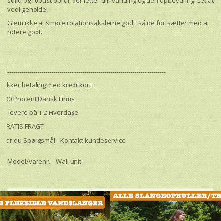
solid og robust oprul, der letter din vanding og den opbevaring. Let at
vedligeholde,
Glem ikke at smøre rotationsakslerne godt, så de fortsætter med at
rotere godt.
------------------------------------------------------------------------------------
Sikker betaling med kreditkort
100 Procent Dansk Firma
Vi levere på 1-2 Hverdage
GRATIS FRAGT
Har du Spørgsmål - Kontakt kundeservice
Model/varenr.:
Wall unit