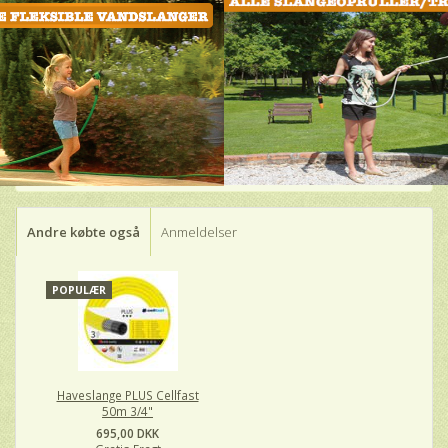
Andre købte også
Anmeldelser
POPULÆR
Haveslange PLUS Cellfast
50m 3/4"
695,00 DKK