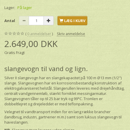
Lager:
På lager
Antal
LÆG I KURV
0
anmeldelser
Skriv anmeldelse
2.649,00 DKK
Gratis Fragt
slangevogn til vand og lign.
Silver II slangevogn har en slangekapacitet på 100 m Ø13 mm (1/2")
slange. Slangevognen har en korrosionsbestandig konstruktion af
elektrogalvaniseret helstål. Slangerullen leveres med drejehåndtag,
centralt vandgennemløb, stærkt forniklet messingarmatur.
Slangevognen tåler op til 25 bar tryk og 99°C. Tromlen er
dobbeltlejret og drejeleddet er med teflonpakning.
Velegnet til vandtransport inden for en lang række brancher
(landbrug, industri, gartnerier m.m.) samt som luksus slangevogn til
haveslangen.