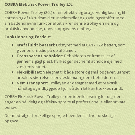
COBRA Elektrisk Power Trolley 20L
COBRA Power Trolley (20L) er en effektiv og brugervenlig løsning til
spredning af ukrudtsmidler, insektmidler og gødningsstoffer. Med
sin batteridrevne funktionalitet sikrer denne trolley en nem og
praktisk anvendelse, uanset opgavens omfang.
Funktioner og fordele:
Kraftfuldt batteri:
Udstyret med et 8Ah / 12V batteri, som
giver en driftstid på op til 5 timer.
Transparent beholder:
Beholderen er fremstillet af
gennemsigtigt plast, hvilket gør det nemt at holde øje med
væskeniveauet.
Fleksibilitet:
Velegnet til både store og små opgaver, uanset
arealets størrelse eller væskemængden i beholderen.
Nem transport:
Trolleyen er designet med et praktisk
håndtag og indbyggede hjul, så den let kan trækkes rundt.
COBRA Elektrisk Power Trolley er den ideelle løsning for dig, der
søger en pålidelig og effektiv sprøjte til professionelle eller private
behov.
Der medfølger forskellige sprøjte hoveder, til dine forskellige
opgave.