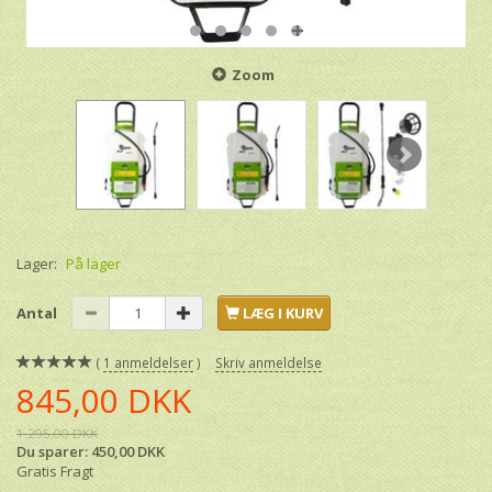
Zoom
Lager:
På lager
Antal
LÆG I KURV
1
anmeldelser
Skriv anmeldelse
845,00 DKK
1.295,00 DKK
Du sparer:
450,00 DKK
Gratis Fragt