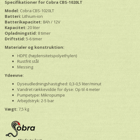
Specifikationer for Cobra CBS-1020LT
Model:
Cobra CBS-1020LT
Batteri:
Lithium-ion
Batterikapacitet:
8Ah / 12V
Kapacitet:
20 liter
Opladningstid:
8 timer
Driftstid:
5-6 timer
Materialer og konstruktion:
HDPE (højdensitetspolyethylen)
Rustfrit stål
Messing
Ydeevne:
Dyseudledningshastighed: 0,3-0,5 liter/minut
Vandret rækkevidde for dyse: Op til 4 meter
Pumpetype: Mikropumpe
Arbejdstryk: 2-5 bar
Vægt:
7,5 kg