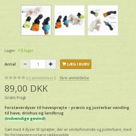
Lager:
På lager
Antal
LÆG I KURV
0
anmeldelser
Skriv anmeldelse
89,00 DKK
Gratis Fragt
Forstøverdyser til havesprøjte – præcis og justerbar vanding
til have, drivhus og landbrug
(Indvendige gevind)
Sæt med 4 dyser til sprøjter, der er vindafvisende og justerbare, med
fin forstøvning og lang rækkevidde,