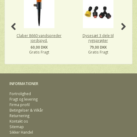
Claber 8660 vandspreder
Dysesæt 3 dele til
jordspyd.
rygsprøjter
60,00 DKK
79,00 DKK
Gratis Fragt
Gratis Fragt
INFORMATIONER
Fortrolighed
Fragt og levering
Firma profil
Betingelser & Vilkår
Returnering
Kontakt os
Sitemap
Sikker Handel