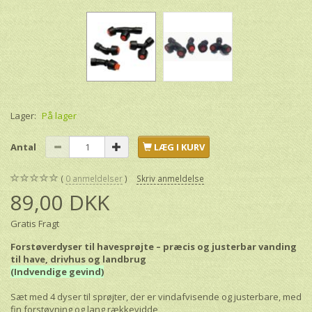
Lager:
På lager
Antal
LÆG I KURV
0
anmeldelser
Skriv anmeldelse
89,00 DKK
Gratis Fragt
Forstøverdyser til havesprøjte – præcis og justerbar vanding
til have, drivhus og landbrug
(Indvendige gevind)
Sæt med 4 dyser til sprøjter, der er vindafvisende og justerbare, med
fin forstøvning og lang rækkevidde,