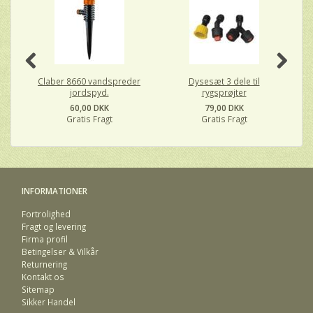
Claber 8660 vandspreder
Dysesæt 3 dele til
jordspyd.
rygsprøjter
60,00 DKK
79,00 DKK
Gratis Fragt
Gratis Fragt
INFORMATIONER
Fortrolighed
Fragt og levering
Firma profil
Betingelser & Vilkår
Returnering
Kontakt os
Sitemap
Sikker Handel