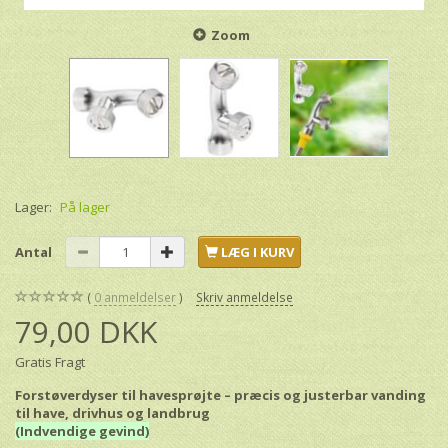
Zoom
Lager:
På lager
Antal
LÆG I KURV
0
anmeldelser
Skriv anmeldelse
79,00 DKK
Gratis Fragt
Forstøverdyser til havesprøjte – præcis og justerbar vanding
til have, drivhus og landbrug
(Indvendige gevind)