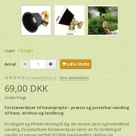
Lager:
På lager
Antal
LÆG I KURV
0
anmeldelser
Skriv anmeldelse
69,00 DKK
Gratis Fragt
Forstøverdyser til havesprøjte – præcis og justerbar vanding
til have, drivhus og landbrug
En elegant og effektiv løsning til dig, der ønsker jævn og kontrolleret
vanding. De justerbare forstøverdyser sikrer en fin fordeling af
vandet og passer perfekt til både havevanding, drivhus og