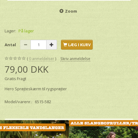
Zoom
Lager:
På lager
Antal
LÆG I KURV
0
anmeldelser
Skriv anmeldelse
79,00 DKK
Gratis Fragt
Hero Sprøjteskærm til rygsprøjter
Model/varenr.:
6515-582