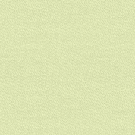
-------