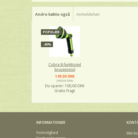
Andre købte også
Anmeldelser
POPULÆR
-40%
Cobra 8-funktionel
brusepistol
149,00 DKK
249,00 DKK
Du sparer:
100,00 DKK
Gratis Fragt
INFORMATIONER
KONT
Fortrolighed
Min ko