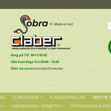
®
Made to last
Ring på Tlf: 69 15 05 82
Alle hverdage fra 09:00 - 16:00
E
ller via vores
kontaktformular.
NGE
SLANGEVOGN
SLANGEOPRULLER
UDSTYR 
r
HAVEBRUSER / SPRØJTER
VIPPEVANDER & SPR