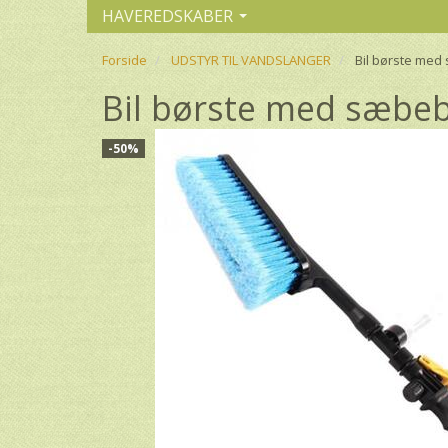
HAVEREDSKABER
Forside
UDSTYR TIL VANDSLANGER
Bil børste me
Bil børste med sæbe
-50%