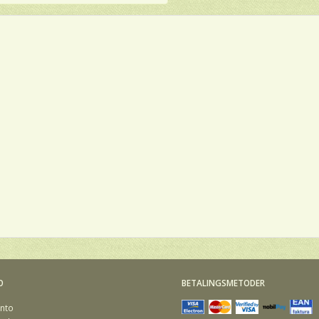
O
BETALINGSMETODER
nto