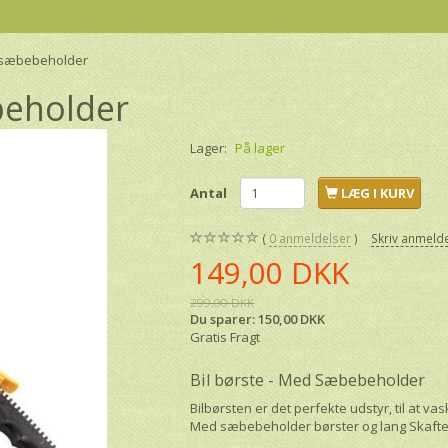
d sæbebeholder
beholder
Lager:
På lager
Antal
LÆG I KURV
0
anmeldelser
Skriv anmeld
149,00 DKK
299,00 DKK
Du sparer:
150,00 DKK
Gratis Fragt
Bil børste - Med Sæbebeholder
Bilbørsten er det perfekte udstyr, til at v
Med sæbebeholder børster og lang Skaft