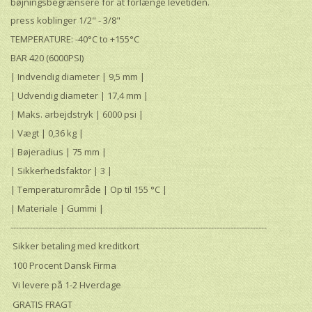
bøjningsbegrænsere for at forlænge levetiden.
press koblinger 1/2" - 3/8"
TEMPERATURE: -40°C to +155°C
BAR 420 (6000PSI)
| Indvendig diameter | 9,5 mm |
| Udvendig diameter | 17,4 mm |
| Maks. arbejdstryk | 6000 psi |
| Vægt | 0,36 kg |
| Bøjeradius | 75 mm |
| Sikkerhedsfaktor | 3 |
| Temperaturområde | Op til 155 °C |
| Materiale | Gummi |
--------------------------------------------------------------------------------------------
Sikker betaling med kreditkort
100 Procent Dansk Firma
Vi levere på 1-2 Hverdage
GRATIS FRAGT