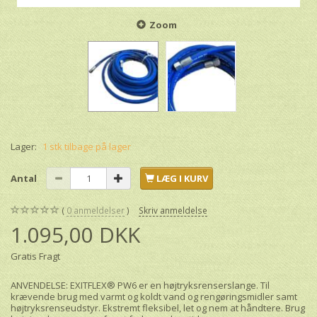
Zoom
Lager:
1 stk tilbage på lager
Antal
LÆG I KURV
0
anmeldelser
Skriv anmeldelse
1.095,00 DKK
Gratis Fragt
ANVENDELSE: EXITFLEX® PW6 er en højtryksrenserslange. Til
krævende brug med varmt og koldt vand og rengøringsmidler samt
højtryksrenseudstyr. Ekstremt fleksibel, let og nem at håndtere. Brug