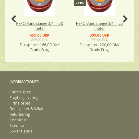
-33%
HERO Vandslange 3/4'' - 50
HERO Vandslange 3/4'' - 25
H
meter
meter
659,00 DKK
399,00 DKK
825,00 DKK
599,00 DKK
Du sparer:
166,00 DKK
Du sparer:
200,00 DKK
Gratis Fragt
Gratis Fragt
INFORMATIONER
Fortrolighed
Fragt og levering
Firma profil
Betingelser & Vilkår
Returnering
Kontakt os
Sitemap
Sikker Handel