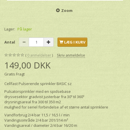
Zoom
Lager:
På lager
Antal
LÆG I KURV
0
anmeldelser
Skriv anmeldelse
149,00 DKK
Gratis Fragt
Cellfast Pulserende sprinkler BASIC sz
Pulsatorsprinkler med en spidsebase
dryssesektor gradvist justerbar fra 30º til 360º
drysningsareal fra 300 til 350 m2
mulighed for seriel forbindelse af et større antal sprinklere
Vandforbrug 2/4 bar 11,5 / 16,5 l / min
Vandingsområde 2/4 bar 201/314 m²
Vandingsareal / diameter 2/4 bar 16/20 m