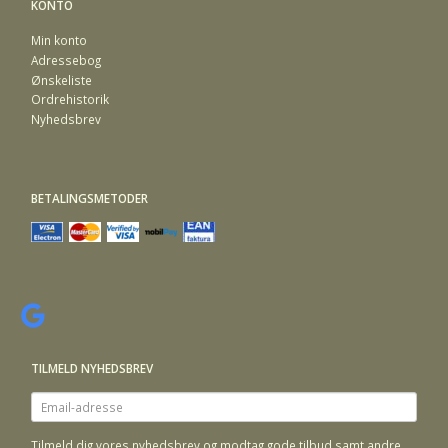
KONTO
Min konto
Adressebog
Ønskeliste
Ordrehistorik
Nyhedsbrev
BETALINGSMETODER
TILMELD NYHEDSBREV
Email-
adresse
Tilmeld dig vores nyhedsbrev og modtag gode tilbud samt andre