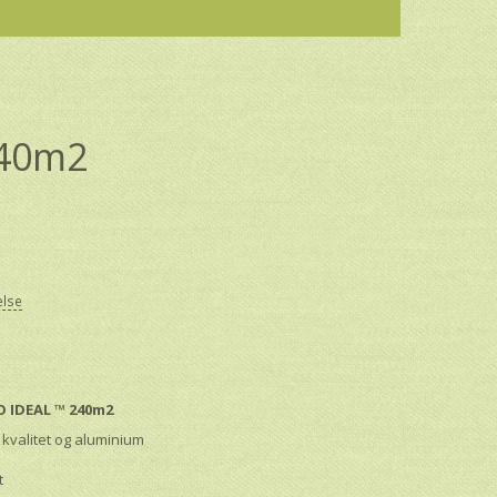
240m2
else
O IDEAL ™ 240m2
 kvalitet og aluminium
t