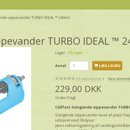
gende vippevander TURBO IDEAL ™ 240m2
vippevander TURBO IDEAL ™ 
Lager:
På lager
Antal
LÆG I KURV
0
anmeldelser
Skriv anmeld
229,00 DKK
Gratis Fragt
Cellfast Svingende vippevander TURB
Svingende Vippevander lavet af plast i høj
udstyret med 18 dyser
jævn sektorregulering af vandingsområde