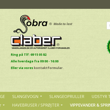
®
Made to last
Ring på Tlf: 69 15 05 82
Alle hverdage fra 09:00 - 16:00
E
ller via vores
kontaktformular.
NGE
SLANGEVOGN
SLANGEOPRULLER
UDSTYR 
r
HAVEBRUSER / SPRØJTER
VIPPEVANDER & SPRI