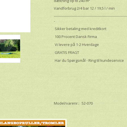
dækning op til 240 m²
Vandforbrug 2/4 bar 12 / 19,5 l / min
----------------------------------------------------------------
-
Sikker betaling med kreditkort
100 Procent Dansk Firma
Vi levere på 1-2 Hverdage
GRATIS FRAGT
Har du Spørgsmål - Ring til kundeservice
Model/varenr.:
52-070