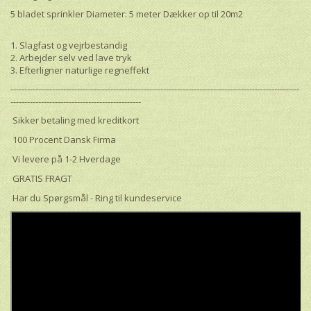
5 bladet sprinkler Diameter: 5 meter Dækker op til 20m2
1. Slagfast og vejrbestandig
2. Arbejder selv ved lave tryk
3. Efterligner naturlige regneffekt
--------------------------------------------------------------------------------------------------------
-----------------------------------------------
Sikker betaling med kreditkort
100 Procent Dansk Firma
Vi levere på 1-2 Hverdage
GRATIS FRAGT
Har du Spørgsmål - Ring til kundeservice