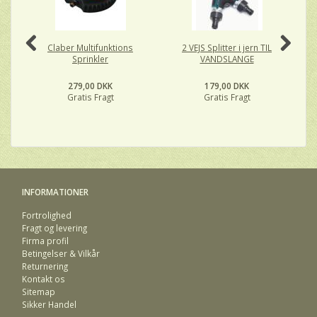
Claber Multifunktions
2 VEJS Splitter i jern TIL
A
Sprinkler
VANDSLANGE
279,00 DKK
179,00 DKK
Gratis Fragt
Gratis Fragt
INFORMATIONER
Fortrolighed
Fragt og levering
Firma profil
Betingelser & Vilkår
Returnering
Kontakt os
Sitemap
Sikker Handel