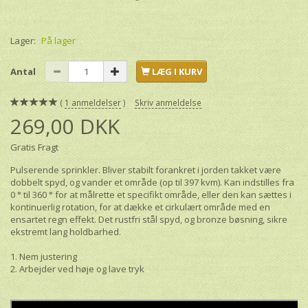
Lager:
På lager
Antal
LÆG I KURV
1
anmeldelser
Skriv anmeldelse
269,00 DKK
Gratis Fragt
Pulserende sprinkler. Bliver stabilt forankret i jorden takket være
dobbelt spyd, og vander et område (op til 397 kvm). Kan indstilles fra
0 ° til 360 ° for at målrette et specifikt område, eller den kan sættes i
kontinuerlig rotation, for at dække et cirkulært område med en
ensartet regn effekt. Det rustfri stål spyd, og bronze bøsning, sikre
ekstremt lang holdbarhed.
1. Nem justering
2. Arbejder ved høje og lave tryk