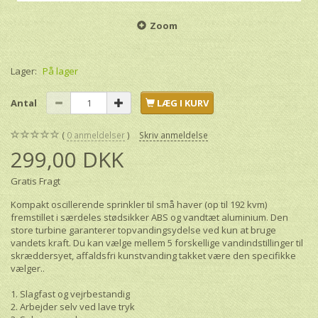
Zoom
Lager:
På lager
Antal
LÆG I KURV
0
anmeldelser
Skriv anmeldelse
299,00 DKK
Gratis Fragt
Kompakt oscillerende sprinkler til små haver (op til 192 kvm)
fremstillet i særdeles stødsikker ABS og vandtæt aluminium. Den
store turbine garanterer topvandingsydelse ved kun at bruge
vandets kraft. Du kan vælge mellem 5 forskellige vandindstillinger til
skræddersyet, affaldsfri kunstvanding takket være den specifikke
vælger..
1. Slagfast og vejrbestandig
2. Arbejder selv ved lave tryk