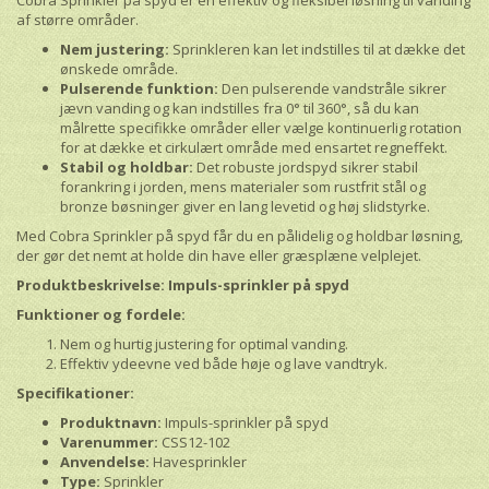
Cobra Sprinkler på spyd er en effektiv og fleksibel løsning til vanding
af større områder.
Nem justering:
Sprinkleren kan let indstilles til at dække det
ønskede område.
Pulserende funktion:
Den pulserende vandstråle sikrer
jævn vanding og kan indstilles fra 0° til 360°, så du kan
målrette specifikke områder eller vælge kontinuerlig rotation
for at dække et cirkulært område med ensartet regneffekt.
Stabil og holdbar:
Det robuste jordspyd sikrer stabil
forankring i jorden, mens materialer som rustfrit stål og
bronze bøsninger giver en lang levetid og høj slidstyrke.
Med Cobra Sprinkler på spyd får du en pålidelig og holdbar løsning,
der gør det nemt at holde din have eller græsplæne velplejet.
Produktbeskrivelse: Impuls-sprinkler på spyd
Funktioner og fordele:
Nem og hurtig justering for optimal vanding.
Effektiv ydeevne ved både høje og lave vandtryk.
Specifikationer:
Produktnavn:
Impuls-sprinkler på spyd
Varenummer:
CSS12-102
Anvendelse:
Havesprinkler
Type:
Sprinkler