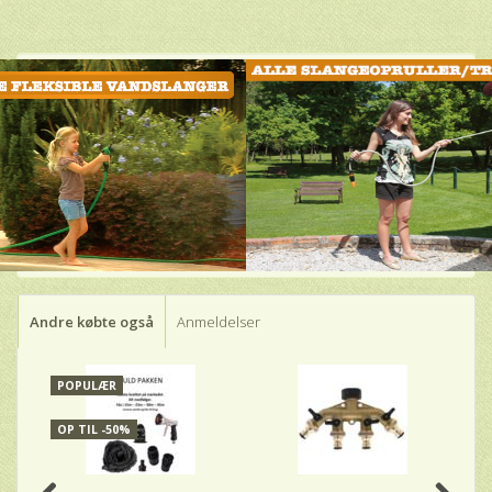
Andre købte også
Anmeldelser
POPULÆR
OP TIL -50%