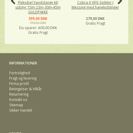
Fleksibel Vandslange M/
Cobra 4 VEJS Splitter I
Lå
udstyr 15m-23m-30m-45m
Messing med hanekoblinger
GULDPAKKE
399,00 DKK
279,00 DKK
799,00 DKK
Gratis Fragt
Du sparer:
400,00 DKK
Gratis Fragt
INFORMATIONER
Fortrolighed
Fragt og levering
Firma profil
Betingelser & Vilkår
Returnering
Kontakt os
Sitemap
Sikker Handel