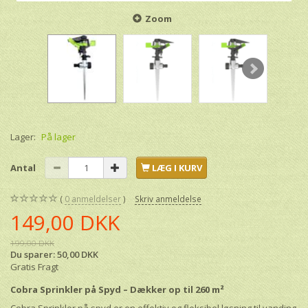
Zoom
Lager:
På lager
Antal
LÆG I KURV
0
anmeldelser
Skriv anmeldelse
149,00 DKK
199,00 DKK
Du sparer:
50,00 DKK
Gratis Fragt
Cobra Sprinkler på Spyd – Dækker op til 260 m²