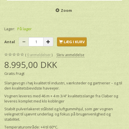
Zoom
Lager:
På lager
Antal
LÆG I KURV
0
anmeldelser
Skriv anmeldelse
8.995,00 DKK
Gratis Fragt
Slangevogn i høj kvalitet til industri, værksteder og gartnerier – og til
den kvalitetsbevidste haveejer.
Vognen leveres med 46 m + 4 m 3/4” kvalitetsslange fra Claber og
leveres komplet med klo koblinger
Stabilt pulverlakeret stålstel og luftgummihjul, som gør vognen
velegnet til ujævnt underlag. og fokus på brugervenlighed og
stabilitet.
Temperaturområde: +4 til 60°C.