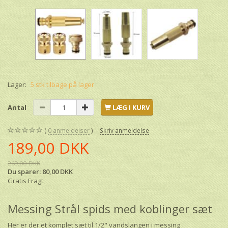
Lager:
5 stk tilbage på lager
Antal
LÆG I KURV
0
anmeldelser
Skriv anmeldelse
189,00 DKK
269,00 DKK
Du sparer:
80,00 DKK
Gratis Fragt
Messing Strål spids med koblinger sæt
Her er der et komplet sæt til 1/2" vandslangen i messing