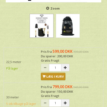
Zoom
599,00 DKK
Pris fra
799,00 DKK
Du sparer:
200,00 DKK
Gratis Fragt
22,5 meter
På lager
LÆG I KURV
799,00 DKK
Pris fra
949,00 DKK
Du sparer:
150,00 DKK
Gratis Fragt
30 meter
5 stk tilbage på lager