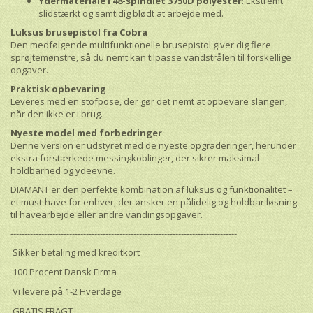
Ydermateriale i 48-spindlet 3750D polyester
: Ekstremt
slidstærkt og samtidig blødt at arbejde med.
Luksus brusepistol fra Cobra
Den medfølgende multifunktionelle brusepistol giver dig flere
sprøjtemønstre, så du nemt kan tilpasse vandstrålen til forskellige
opgaver.
Praktisk opbevaring
Leveres med en stofpose, der gør det nemt at opbevare slangen,
når den ikke er i brug.
Nyeste model med forbedringer
Denne version er udstyret med de nyeste opgraderinger, herunder
ekstra forstærkede messingkoblinger, der sikrer maksimal
holdbarhed og ydeevne.
DIAMANT er den perfekte kombination af luksus og funktionalitet –
et must-have for enhver, der ønsker en pålidelig og holdbar løsning
til havearbejde eller andre vandingsopgaver.
---------------------------------------------------------------------------------
Sikker betaling med kreditkort
100 Procent Dansk Firma
Vi levere på 1-2 Hverdage
GRATIS FRAGT