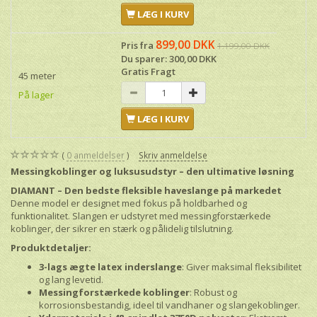
LÆG I KURV
899,00 DKK
Pris fra
1.199,00 DKK
Du sparer:
300,00 DKK
Gratis Fragt
45 meter
På lager
LÆG I KURV
0
anmeldelser
Skriv anmeldelse
Messingkoblinger og luksusudstyr – den ultimative løsning
DIAMANT – Den bedste fleksible haveslange på markedet
Denne model er designet med fokus på holdbarhed og
funktionalitet. Slangen er udstyret med messingforstærkede
koblinger, der sikrer en stærk og pålidelig tilslutning.
Produktdetaljer:
3-lags ægte latex inderslange
: Giver maksimal fleksibilitet
og lang levetid.
Messingforstærkede koblinger
: Robust og
korrosionsbestandig, ideel til vandhaner og slangekoblinger.