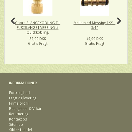
Cobra SLANGEKOBLING TIL
Mellemled Messing 1/2" -
FLEXSLANGE I MESSING til
3/4"
Quickkobling.
89,00 DKK
49,00 DKK
Gratis Fragt
Gratis Fragt
INFORMATIONER
Fortrolighed
Fragt og levering
Firma profil
Betingelser & Vilkår
Returnering
Kontakt os
Sitemap
Sikker Handel