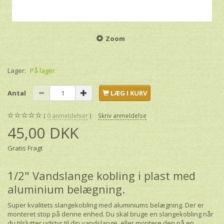
Zoom
Lager:
På lager
Antal
LÆG I KURV
0
anmeldelser
Skriv anmeldelse
45,00 DKK
Gratis Fragt
1/2" Vandslange kobling i plast med
aluminium belægning.
Super kvalitets slangekobling med aluminiums belægning. Der er
monteret stop på denne enhed. Du skal bruge en slangekobling når
du tilslutter udstyr til din vandslange, eller montere den på en