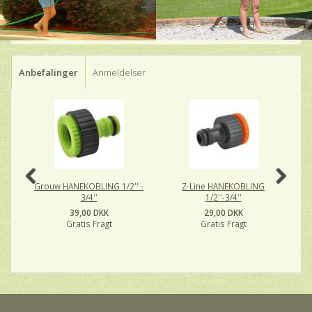
Anbefalinger
Anmeldelser
-
Grouw HANEKOBLING 1/2'' -
Z-Line HANEKOBLING
G
3/4''
1/2''-3/4''
39,00 DKK
29,00 DKK
Gratis Fragt
Gratis Fragt