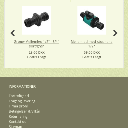
Grouw Mellemled 1/2" - 3/4"
Mellemled med stophane
sort/grøn
1/2"
29,00 DKK
59,00 DKK
Gratis Fragt
Gratis Fragt
INFORMATIONER
Fortrolighed
Fragt og levering
Firma profil
Betingelser & Vilkår
Returnering
Kontakt os
Sitemap