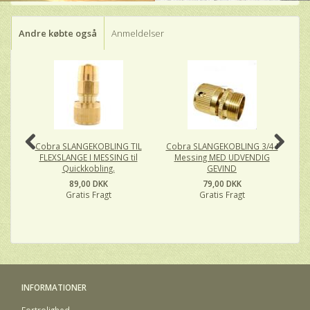
Andre købte også
Anmeldelser
P
O
Cobra SLANGEKOBLING TIL
Cobra SLANGEKOBLING 3/4 I
FLEXSLANGE I MESSING til
Messing MED UDVENDIG
Va
Quickkobling.
GEVIND
89,00 DKK
79,00 DKK
Gratis Fragt
Gratis Fragt
INFORMATIONER
Fortrolighed