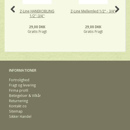
Z-Line HANEKOBLING
Z-Line Mellemled 1/2" - 3/4"
C
1/2''-3/4''
29,00 DKK
29,00 DKK
Gratis Fragt
Gratis Fragt
INFORMATIONER
Fortrolighed
Fragt og levering
Firma profil
Betingelser & Vilkår
Returnering
Kontakt os
Sitemap
Sikker Handel