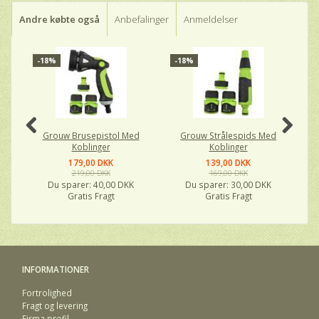
Andre købte også
Anbefalinger
Anmeldelser
-18%
-18%
P
Grouw Brusepistol Med
Grouw Strålespids Med
Gr
Koblinger
Koblinger
179,00 DKK
139,00 DKK
219,00 DKK
169,00 DKK
Du sparer:
40,00 DKK
Du sparer:
30,00 DKK
Gratis Fragt
Gratis Fragt
INFORMATIONER
Fortrolighed
Fragt og levering
Firma profil