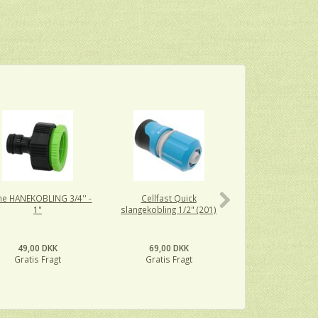
ne HANEKOBLING 3/4'' -
Cellfast Quick
Cellfast Slange
1"
slangekobling 1/2" (201)
SAFETOUCH IDEA
(202)
49,00 DKK
69,00 DKK
59,00 DK
Gratis Fragt
Gratis Fragt
Gratis Fra