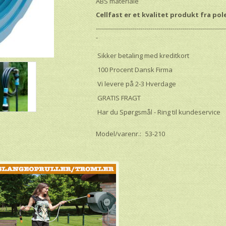
ABS materiale
Cellfast er et kvalitet produkt fra po
----------------------------------------------------------------
-
Sikker betaling med kreditkort
100 Procent Dansk Firma
Vi levere på 2-3 Hverdage
GRATIS FRAGT
Har du Spørgsmål - Ring til kundeservice
Model/varenr.:
53-210