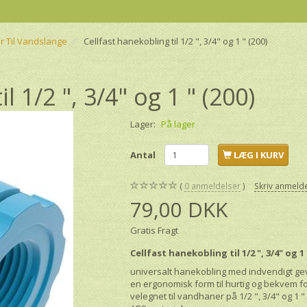
r Til Vandslange
Cellfast hanekobling til 1/2 ", 3/4" og 1 " (200)
l 1/2 ", 3/4" og 1 " (200)
Lager:
På lager
Antal
LÆG I KURV
0
anmeldelser
Skriv anmeld
79,00 DKK
Gratis Fragt
Cellfast hanekobling til 1/2 ", 3/4" og 1 
universalt hanekobling med indvendigt ge
en ergonomisk form til hurtig og bekvem fo
velegnet til vandhaner på 1/2 ", 3/4" og 1 "