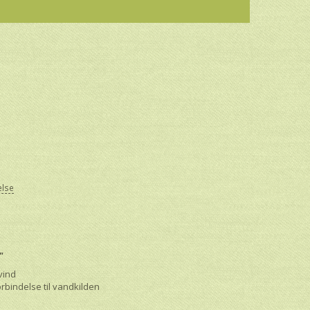
else
"
vind
rbindelse til vandkilden