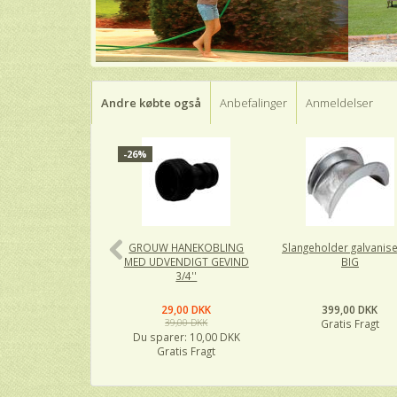
Andre købte også
Anbefalinger
Anmeldelser
-26%
GROUW HANEKOBLING
Slangeholder galvanise
MED UDVENDIGT GEVIND
BIG
3/4''
29,00 DKK
399,00 DKK
39,00 DKK
Gratis Fragt
Du sparer:
10,00 DKK
Gratis Fragt