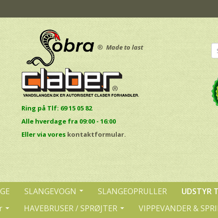
®
Made to last
Ring på Tlf: 69 15 05 82
Alle hverdage fra 09:00 - 16:00
E
ller via vores
kontaktformular.
NGE
SLANGEVOGN
SLANGEOPRULLER
UDSTYR 
r
HAVEBRUSER / SPRØJTER
VIPPEVANDER & SPR