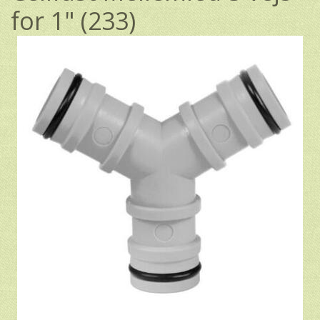
for 1" (233)