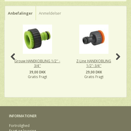
Anbefalinger
Anmeldelser
-
Grouw HANEKOBLING 1/2'' -
Z-Line HANEKOBLING
G
3/4''
1/2''-3/4''
39,00 DKK
29,00 DKK
Gratis Fragt
Gratis Fragt
INFORMATIONER
Fortrolighed
Fragt og levering