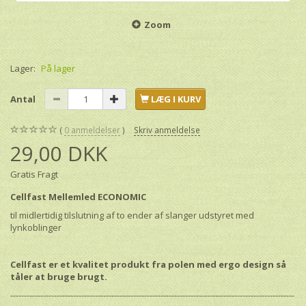
Zoom
Lager:
På lager
Antal
LÆG I KURV
0
anmeldelser
Skriv anmeldelse
29,00 DKK
Gratis Fragt
Cellfast Mellemled ECONOMIC
til midlertidig tilslutning af to ender af slanger udstyret med
lynkoblinger
Cellfast er et kvalitet produkt fra polen med ergo design så
tåler at bruge brugt.
--------------------------------------------------------------------------------------------------------