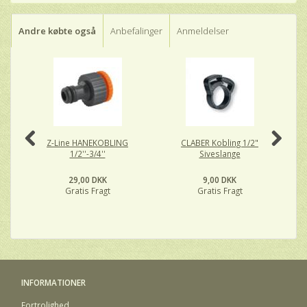
Andre købte også
Anbefalinger
Anmeldelser
Z-Line HANEKOBLING
CLABER Kobling 1/2"
S
1/2''-3/4''
Siveslange
29,00 DKK
9,00 DKK
Gratis Fragt
Gratis Fragt
INFORMATIONER
Fortrolighed