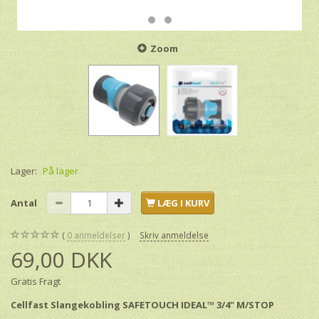
Zoom
Lager:
På lager
Antal
LÆG I KURV
0
anmeldelser
Skriv anmeldelse
69,00 DKK
Gratis Fragt
Cellfast Slangekobling SAFETOUCH IDEAL™ 3/4" M/STOP