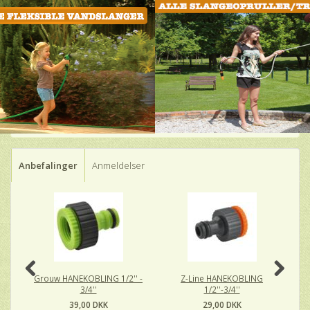
Anbefalinger
Anmeldelser
-
Grouw HANEKOBLING 1/2'' -
Z-Line HANEKOBLING
G
3/4''
1/2''-3/4''
39,00 DKK
29,00 DKK