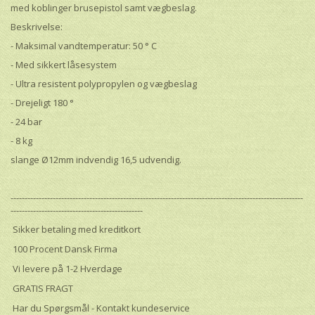
med koblinger brusepistol samt vægbeslag.
Beskrivelse:
- Maksimal vandtemperatur: 50 ° C
- Med sikkert låsesystem
- Ultra resistent polypropylen og vægbeslag
- Drejeligt 180 °
- 24 bar
- 8 kg
slange Ø12mm indvendig 16,5 udvendig.
--------------------------------------------------------------------------------------------------------
-----------------------------------------------
Sikker betaling med kreditkort
100 Procent Dansk Firma
Vi levere på 1-2 Hverdage
GRATIS FRAGT
Har du Spørgsmål - Kontakt kundeservice